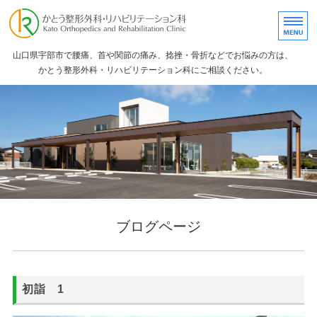
かとう整形外科・リ
山口県宇部市で腰痛、首や関節の痛み、捻挫・骨折などでお悩みの方は、
かとう整形外科・リハビリテーション科にご相談ください。
ホーム
院長紹介
診断機器
リハビリ・物理療法
ブログ
ブログページ
初詣 1