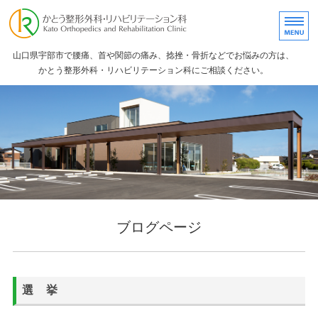
かとう整形外科・リ
山口県宇部市で腰痛、首や関節の痛み、捻挫・骨折などでお悩みの方は、
かとう整形外科・リハビリテーション科にご相談ください。
ホーム
院長紹介
診断機器
リハビリ・物理療法
ブログ
ブログページ
選 挙